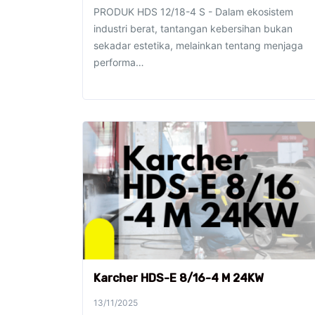
PRODUK HDS 12/18-4 S - Dalam ekosistem
industri berat, tantangan kebersihan bukan
sekadar estetika, melainkan tentang menjaga
performa…
Karcher HDS-E 8/16-4 M 24KW
13/11/2025