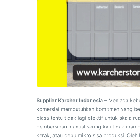
Supplier Karcher Indonesia
– Menjaga keber
komersial membutuhkan komitmen yang be
biasa tentu tidak lagi efektif untuk skala
pembersihan manual sering kali tidak mam
kerak, atau debu mikro sisa produksi. Oleh