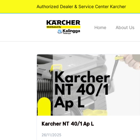
Authorized Dealer & Service Center Karcher
Home
About Us
Karcher NT 40/1 Ap L
26/11/2025