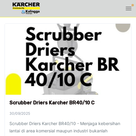
Scrubber Driers Karcher BR40/10 C
30/09/2025
Scrubber Driers Karcher BR40/10 - Menjaga kebersihan
lantai di area komersial maupun industri bukanlah