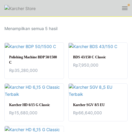
Diurutkan
Menampilkan semua 5 hasil
menurut
yang
terbaru
Polishing Machine BDP 50/1500
BDS 43/150 C Classic
C
Rp
7,950,000
Rp
35,280,000
Karcher HD 6/15 G Classic
Karcher SGV 8/5 EU
Rp
15,680,000
Rp
66,640,000