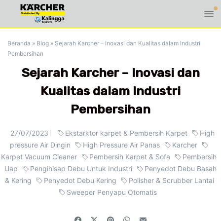
Beranda
»
Blog
»
Sejarah Karcher – Inovasi dan Kualitas dalam Industri
Pembersihan
Sejarah Karcher – Inovasi dan
Kualitas dalam Industri
Pembersihan
27/07/2023
Ekstarktor karpet & Pembersih Karpet
High
pressure Air Dingin
High Pressure Air Panas
Karcher
Karpet Vacuum Cleaner
Pembersih Karpet & Sofa
Pembersih
Uap
Pengihisap Debu Untuk Industri
Penyedot Debu Basah
& Kering
Penyedot Debu Kering
Polisher & Scrubber Lantai
Sweeper Penyapu Otomatis