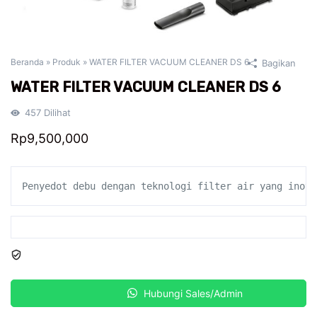
Beranda
»
Produk
»
WATER FILTER VACUUM CLEANER DS 6
Bagikan
WATER FILTER VACUUM CLEANER DS 6
457
Dilihat
Rp
9,500,000
Penyedot debu dengan teknologi filter air yang inova
Kuantitas
-
+
Hubungi Sales/Admin
WATER