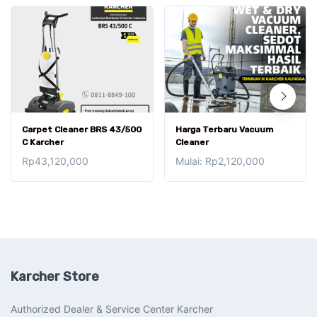
Produk
Carpet Cleaner BRS 43/500
Harga Terbaru Vacuum
ini
C Karcher
Cleaner
memiliki
Rp
43,120,000
Mulai:
Rp
2,120,000
beberapa
Produk
varian.
ini
Pilihan
memiliki
ini
beberapa
dapat
varian.
diambil
Pilihan
di
Karcher Store
ini
halaman
dapat
produk
Authorized Dealer & Service Center Karcher
diambil