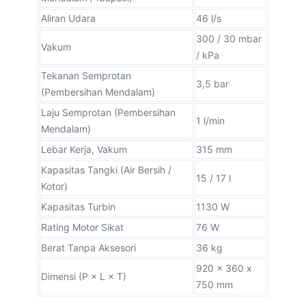
Aliran Udara
46 l/s
300 / 30 mbar
Vakum
/ kPa
Tekanan Semprotan
3,5 bar
(Pembersihan Mendalam)
Laju Semprotan (Pembersihan
1 l/min
Mendalam)
Lebar Kerja, Vakum
315 mm
Kapasitas Tangki (Air Bersih /
15 / 17 l
Kotor)
Kapasitas Turbin
1130 W
Rating Motor Sikat
76 W
Berat Tanpa Aksesori
36 kg
920 x 360 x
Dimensi (P × L × T)
750 mm