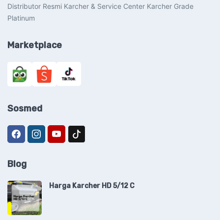
Distributor Resmi Karcher & Service Center Karcher Grade
di
Platinum
halaman
produk
Marketplace
Sosmed
Blog
Harga Karcher HD 5/12 C