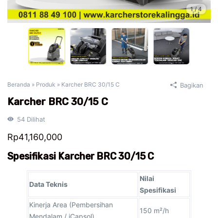
1
/
4
Beranda
»
Produk
»
Karcher BRC 30/15 C
Bagikan
Karcher BRC 30/15 C
54
Dilihat
Rp
41,160,000
Spesifikasi Karcher BRC 30/15 C
Nilai
Data Teknis
Spesifikasi
Kinerja Area (Pembersihan
150 m²/h
Mendalam / iCapsol)