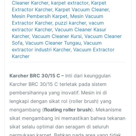
Cleaner Karcher
,
karpet extractor
,
Karpet
Extractor Karcher
,
Karpet Vacuum Cleaner
,
Mesin Pembersih Karpet
,
Mesin Vacuum
Extractor Karcher
,
puzzi karcher
,
vacum
extractor Karcher
,
Vacuum Cleaner Kasur
Karcher
,
Vacuum Cleaner Kursi
,
Vacuum Cleaner
Sofa
,
Vacuum Cleaner Tungau
,
Vacuum
extractor industri Karcher
,
Vacuum Extractor
Karcher
Karcher BRC 30/15 C –
Inti dari keunggulan
Karcher BRC 30/15 C terletak pada sistem
pembersihannya yang inovatif. Mesin ini di
lengkapi dengan sikat rol (roller brush) yang
mengambang (
floating roller brush
). Mekanisme
sikat mengambang ini memastikan bahwa tekanan
sikat selalu optimal dan seragam di seluruh
permukaan karpet. Bahkan pada area yang tidak