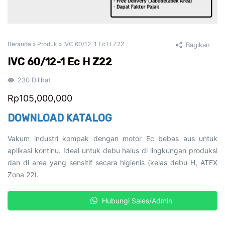
Beranda
»
Produk
»
IVC 60/12-1 Ec H Z22
Bagikan
IVC 60/12-1 Ec H Z22
230
Dilihat
Rp
105,000,000
DOWNLOAD KATALOG
Vakum industri kompak dengan motor Ec bebas aus untuk
aplikasi kontinu. Ideal untuk debu halus di lingkungan produksi
dan di area yang sensitif secara higienis (kelas debu H, ATEX
Zona 22).
Kuantitas
-
+
Hubungi Sales/Admin
IVC
60/12-