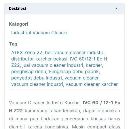
1
Deskripsi
Ec
H
Kategori
Z22
Industrial Vacuum Cleaner
Tag
ATEX Zona 22
,
beli vacum cleaner industri
,
distributor karcher bekasi
,
IVC 60/12-1 Ec H
Z22
,
jual vacuum cleaner industri
,
karcher
,
penghisap debu
,
Penghisap debu pabrik
,
penyedot debu industri
,
vacuum cleaner
,
vacuum cleaner industri
,
vacuum cleaner karcher
Vacuum Cleaner Industri Karcher
IVC 60 / 12-1 Ec
H Z22
kami yang tahan ledakan, dapat digunakan
di mana pun tindakan pencegahan khusus harus
diambil karena kondisinya. Mesin compact class