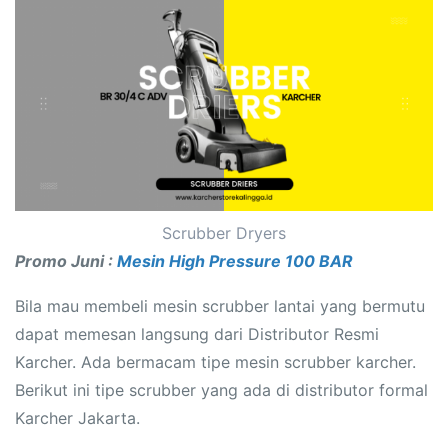
Scrubber Dryers
Promo Juni :
Mesin High Pressure 100 BAR
Bila mau membeli mesin scrubber lantai yang bermutu
dapat memesan langsung dari Distributor Resmi
Karcher. Ada bermacam tipe mesin scrubber karcher.
Berikut ini tipe scrubber yang ada di distributor formal
Karcher Jakarta.