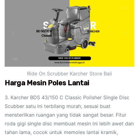
Ride On Scrubber Karcher Store Bali
Harga Mesin Poles Lantai
3. Karcher BDS 43/150 C Classic Polisher Single Disc
Scubber satu ini terbilang murah, sesuai buat
mensterilkan ruangan yang tidak sangat besar. Fitur
roda gigi single disc membuat mesin ini lebih awet dan
tahan lama, cocok untuk memoles lantai kramik,