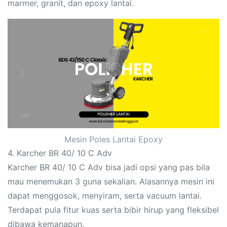
marmer, granit, dan epoxy lantai.
Mesin Poles Lantai Epoxy
4. Karcher BR 40/ 10 C Adv
Karcher BR 40/ 10 C Adv bisa jadi opsi yang pas bila
mau menemukan 3 guna sekalian. Alasannya mesin ini
dapat menggosok, menyiram, serta vacuum lantai.
Terdapat pula fitur kuas serta bibir hirup yang fleksibel
dibawa kemanapun.