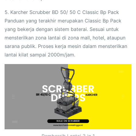
5. Karcher Scrubber BD 50/ 50 C Classic Bp Pack
Panduan yang terakhir merupakan Classic Bp Pack
yang bekerja dengan sistem baterai. Sesuai untuk
mensterilkan zona lantai di zona mall, hotel, ataupun
sarana publik. Proses kerja mesin dalam mensterilkan
lantai kilat sampai 2000m/jam.
Pembersih Lantai 3 in 1