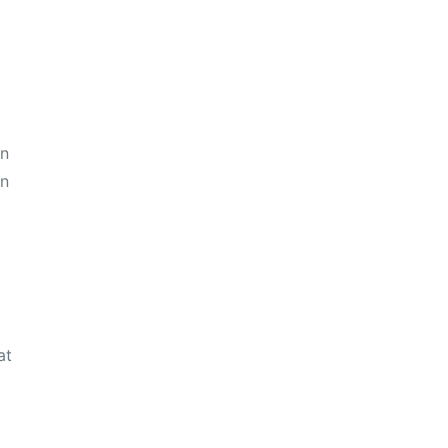
an
un
at