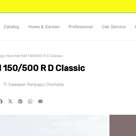
Catalog
Home & Garden
Professional
Cek Service
og
»
Karcher KM 150/500 R D Classic
 150/500 R D Classic
Sweeper Penyapu Otomatis