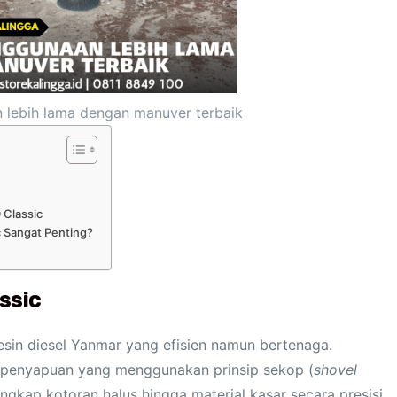
 lebih lama dengan manuver terbaik
 Classic
 Sangat Penting?
ssic
sin diesel Yanmar yang efisien namun bertenaga.
 penyapuan yang menggunakan prinsip sekop (
shovel
kap kotoran halus hingga material kasar secara presisi.