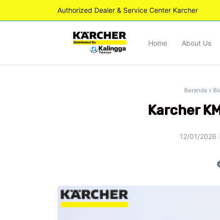
Authorized Dealer & Service Center Karcher
Home
About Us
Beranda
»
Bl
Karcher KM
12/01/2026