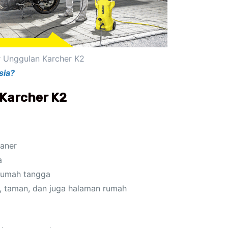
r Unggulan Karcher K2
sia?
Karcher K2
eaner
a
 rumah tangga
 taman, dan juga halaman rumah