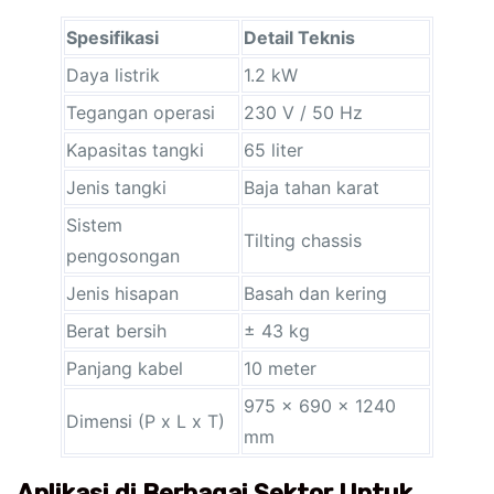
Spesifikasi
Detail Teknis
Daya listrik
1.2 kW
Tegangan operasi
230 V / 50 Hz
Kapasitas tangki
65 liter
Jenis tangki
Baja tahan karat
Sistem
Tilting chassis
pengosongan
Jenis hisapan
Basah dan kering
Berat bersih
± 43 kg
Panjang kabel
10 meter
975 × 690 × 1240
Dimensi (P x L x T)
mm
Aplikasi di Berbagai Sektor Untuk