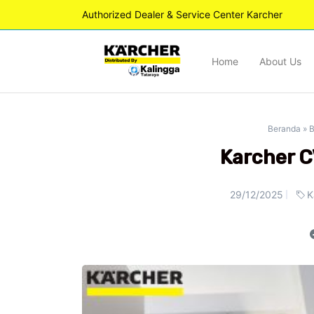
Authorized Dealer & Service Center Karcher
Home
About Us
Beranda
»
B
Karcher C
29/12/2025
K