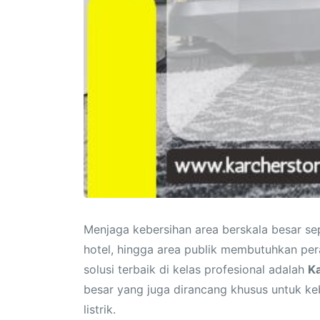
Menjaga kebersihan area berskala besar sepe
hotel, hingga area publik membutuhkan pe
solusi terbaik di kelas profesional adalah
K
besar yang juga dirancang khusus untuk ke
listrik.