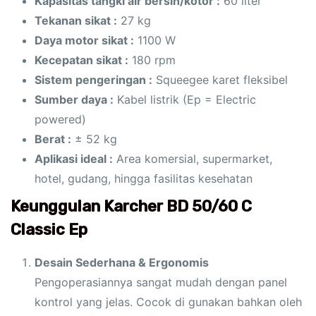
Kapasitas tangki air bersih/kotor :
60 liter
Tekanan sikat :
27 kg
Daya motor sikat :
1100 W
Kecepatan sikat :
180 rpm
Sistem pengeringan :
Squeegee karet fleksibel
Sumber daya :
Kabel listrik (Ep = Electric
powered)
Berat :
± 52 kg
Aplikasi ideal :
Area komersial, supermarket,
hotel, gudang, hingga fasilitas kesehatan
Keunggulan Karcher BD 50/60 C
Classic Ep
Desain Sederhana & Ergonomis
Pengoperasiannya sangat mudah dengan panel
kontrol yang jelas. Cocok di gunakan bahkan oleh