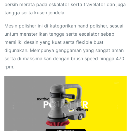
bersih merata pada eskalator serta travelator dan juga
tangga serta kusen jendela.
Mesin polisher ini di kategorikan hand polisher, sesuai
untum mensterilkan tangga serta escalator sebab
memiliki desain yang kuat serta flexible buat
digunakan. Mempunya genggaman yang sangat aman
serta di maksimalkan dengan brush speed hingga 470
rpm.