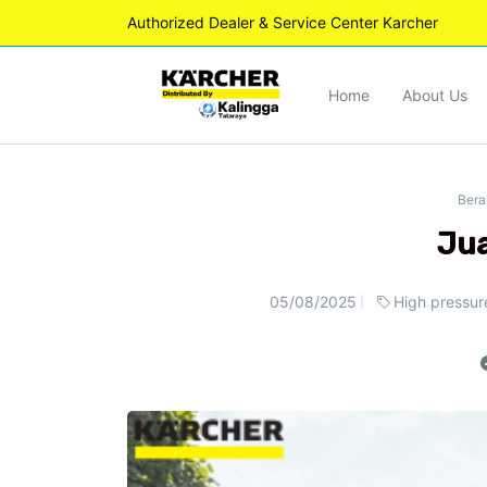
Authorized Dealer & Service Center Karcher
Home
About Us
Bera
Jua
05/08/2025
High pressur