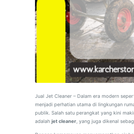
Jual Jet Cleaner – Dalam era modern sepert
menjadi perhatian utama di lingkungan rumah
publik. Salah satu perangkat yang kini ma
adalah
jet cleaner
, yang juga dikenal seba