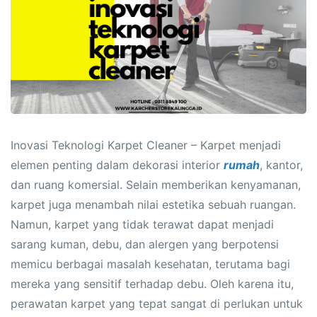
Inovasi Teknologi Karpet Cleaner – Karpet menjadi
elemen penting dalam dekorasi interior
rumah
, kantor,
dan ruang komersial. Selain memberikan kenyamanan,
karpet juga menambah nilai estetika sebuah ruangan.
Namun, karpet yang tidak terawat dapat menjadi
sarang kuman, debu, dan alergen yang berpotensi
memicu berbagai masalah kesehatan, terutama bagi
mereka yang sensitif terhadap debu. Oleh karena itu,
perawatan karpet yang tepat sangat di perlukan untuk