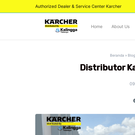
Authorized Dealer & Service Center Karcher
Home
About Us
Beranda
»
Blo
Distributor K
09