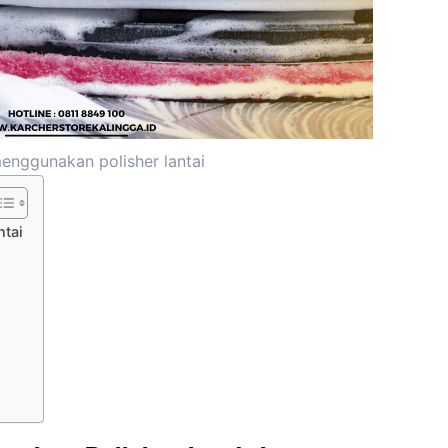
enggunakan polisher lantai
ntai