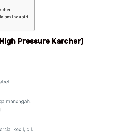
rcher
alam Industri
 High Pressure Karcher
)
abel.
gga menengah.
.
ial kecil, dll.