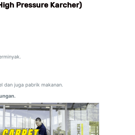
 High Pressure Karcher
)
erminyak.
el dan juga pabrik makanan.
kungan.